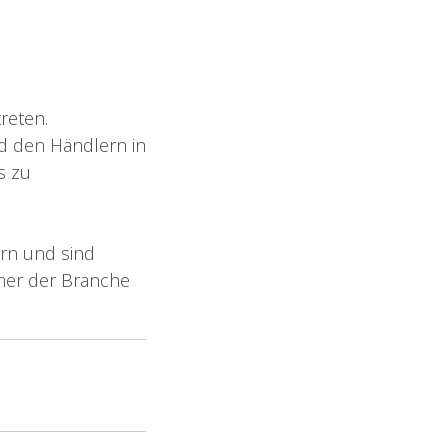
reten.
d den Händlern in
s zu
ern und sind
mer der Branche