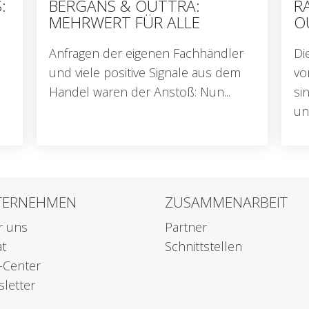
:
BERGANS & OUTTRA:
R
MEHRWERT FÜR ALLE
O
Anfragen der eigenen Fachhändler
Di
und viele positive Signale aus dem
vo
Handel waren der Anstoß: Nun...
si
und
TERNEHMEN
ZUSAMMENARBEIT
r uns
Partner
at
Schnittstellen
e-Center
letter