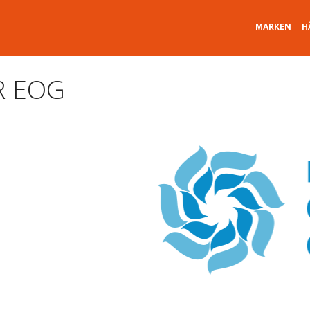
MARKEN
H
R EOG