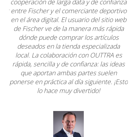
fianza
Las sugerencias de nuestra parte fueron
ortivo
escuchadas y aplicadas rápidamente. Un
tio web
soporte muy rápido y extremadamente
ápida
agradable. Con la herramienta Where-To-
los
Buy encontramos exactamente lo que
zada
buscábamos.
RA es
 ideas
len
. ¡Esto
Sandra Kattnig
Chillaz