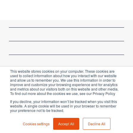
This website stores cookies on your computer. These cookies are
used to collect information about how you interact with our website
and allow us to remember you. We use this information in order to
improve and customize your browsing experience and for analytics
and metrics about our visitors both on this website and other media.
To find out more about the cookies we use, see our Privacy Policy
If you decline, your information won’t be tracked when you visit this
website. A single cookie will be used in your browser to remember
Copyright © 2023 81MEDIA GmbH
your preference not to be tracked.
Cookies settings
Accept All
Decline All
Cookie Settings