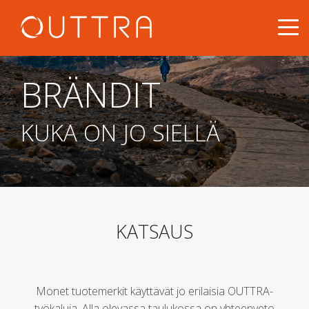
BRÄNDIT
KUKA ON JO SIELLÄ
KATSAUS
Monet tuotemerkit käyttävät jo erilaisia OUTTRA-
työkaluja. Alla olevassa taulukossa on yhteenveto