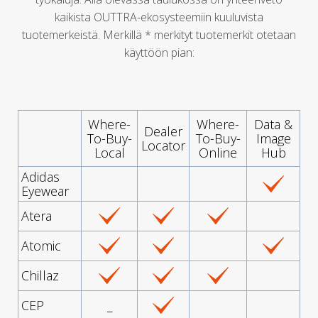
kaikista OUTTRA-ekosysteemiin kuuluvista
tuotemerkeistä. Merkillä * merkityt tuotemerkit otetaan
käyttöön pian:
Where-
Where-
Data &
Dealer
To-Buy-
To-Buy-
Image
Locator
Local
Online
Hub
Adidas
Eyewear
Atera
Atomic
Chillaz
CEP
_