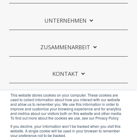
UNTERNEHMEN
ZUSAMMENARBEIT
KONTAKT
This website stores cookies on your computer. These cookies are
used to collect information about how you interact with our website
and allow us to remember you. We use this information in order to
improve and customize your browsing experience and for analytics
and metrics about our visitors both on this website and other media.
To find out more about the cookies we use, see our Privacy Policy
Datenschutzerklärung
Impressum
AGB
If you decline, your information won’t be tracked when you visit this
website. A single cookie will be used in your browser to remember
Copyright © 2023 81MEDIA GmbH
your preference not to be tracked.