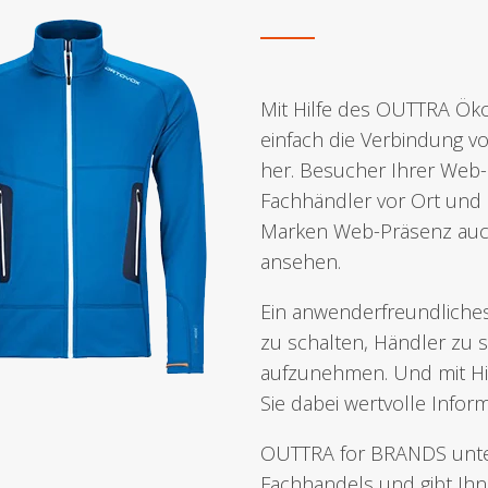
Mit Hilfe des OUTTRA Öko
einfach die Verbindung 
her. Besucher Ihrer Web-
Fachhändler vor Ort und 
Marken Web-Präsenz auch 
ansehen.
Ein anwenderfreundliches
zu schalten, Händler zu
aufzunehmen. Und mit Hi
Sie dabei wertvolle Info
OUTTRA for BRANDS unter
Fachhandels und gibt Ihne