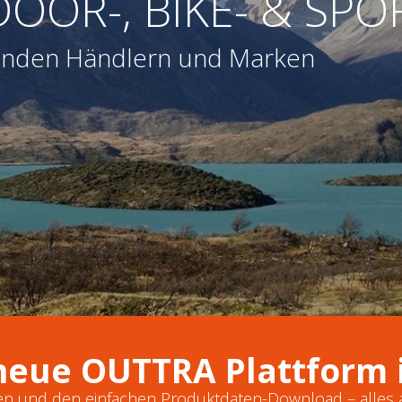
DOOR-, BIKE- & SP
menden Händlern und Marken
neue OUTTRA Plattform i
ten und den einfachen Produktdaten-Download – alles 