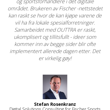
og sportsforhandlere i det digitale
par
l"
området. Brukeren av Fischer -nettstedet
i
kan raskt se hvor de kan kjøpe varene de
og
re
vil ha fra lokale spesialforretninger.
T
Samarbeidet med OUTTRA er raskt,
gså
ukomplisert og tillitsfullt - ideer som
kommer inn av begge sider blir ofte
og
implementert allerede dagen etter. Det
n
er virkelig gøy!
Stefan Rosenkranz
Digital Solutions Consulting for Fischer Sports