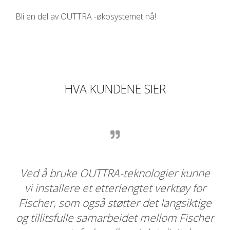
Bli en del av OUTTRA -økosystemet nå!
HVA KUNDENE SIER
for
Ved å bruke OUTTRA-teknologier kunne
D
ine
vi installere et etterlengtet verktøy for
 Vi
Fischer, som også støtter det langsiktige
tj
re
og tillitsfulle samarbeidet mellom Fischer